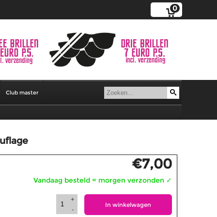
0
Club master
uflage
€
7,00
Vandaag besteld = morgen verzonden
✓
+
In winkelwagen
-