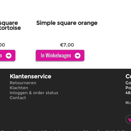
square
Simple square orange
tortoise
00
€
7,00
Klantenservice
C
Retourneren
Go
Klachten
Po
Inloggen & order status
48
Contact
✉: