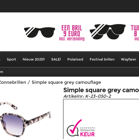
n
Sport
Nieuw 2025!!
SALE!
Polarised
Festival brillen
Wayfarer
en
onnebrillen
/
Simple square grey camouflage
Simple square grey camo
Artikelnr:
K-23-050-2