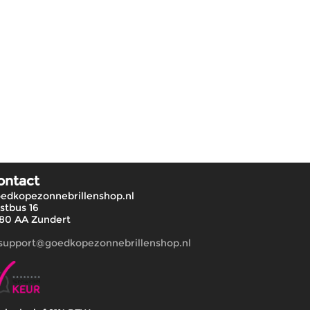
ontact
edkopezonnebrillenshop.nl
stbus 16
80 AA Zundert
support@goedkopezonnebrillenshop.nl