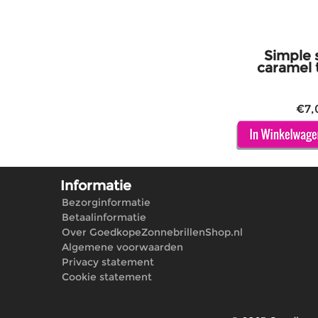
Simple 
caramel 
€
7,
Informatie
Bezorginformatie
Betaalinformatie
Over GoedkopeZonnebrillenShop.nl
Algemene voorwaarden
Privacy statement
Cookie statement