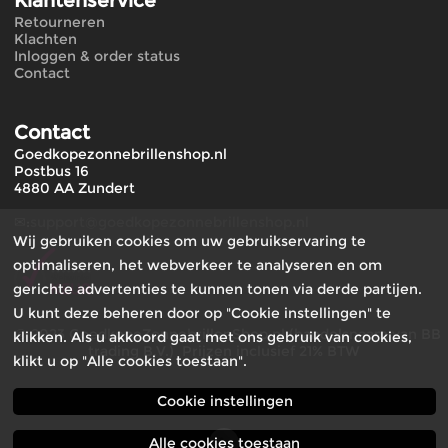
Klantenservice
Retourneren
Klachten
Inloggen & order status
Contact
Contact
Goedkopezonnebrillenshop.nl
Postbus 16
4880 AA Zundert
✉:
support@goedkopezonnebrillenshop.nl
Wij gebruiken cookies om uw gebruikservaring te
optimaliseren, het webverkeer te analyseren en om
gerichte advertenties te kunnen tonen via derde partijen.
U kunt deze beheren door op "Cookie instellingen" te
© 2023 GoedkopeZonnebrillenShop.nl (handelsnaam van BB
klikken. Als u akkoord gaat met ons gebruik van cookies,
trading B.V.) Prijzen inclusief 21% BTW
klikt u op "Alle cookies toestaan".
Cookie instellingen
Alle cookies toestaan